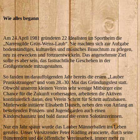
Wie alles begann
Am 24.April 1981 gründeten 22 Idealisten im Sportheim die
„Narrengilde Grün-Weiss-Laub“. Sie machten sich zur Aufgabe
bodenständiges, kulturelles und musisches Brauchtum zu pflegen,
neu zu erwecken und fortzuentwickeln. Das angenehmste Ziel
sollte es aber sein, das fastnachtliche Geschehen in der
Großgemeinde mitzugestalten.
So fanden im darauffolgenden Jahr bereits die ersten „Lauber
Prunksitzungen“ und vom 28.-30. Mai das Gründungsfest statt.
Obwohl unserem kleinen Verein sehr wenige Mitbürger eine
Chance für die Zukunft vorhersagten, arbeiteten die Aktiven
kontinuierlich daran, den Verein Schritt für Schritt aufzubauen.
Mittlerweile initiierte Elisabeth Dausch, neben den von Anfang an
bestehenden Prinzen- und Jugendgarden auch einen
Kinderschautanz und bald darauf die ersten Solotänzerinnen.
Nur ein Jahr später wurde das Lauber Männerballett ins Leben
gerufen. Unser Vorsitzender Peter Rüdling avancierte, durch seine
Büttenreden und die öffentliche Vereinsarbeit, immer mehr zu