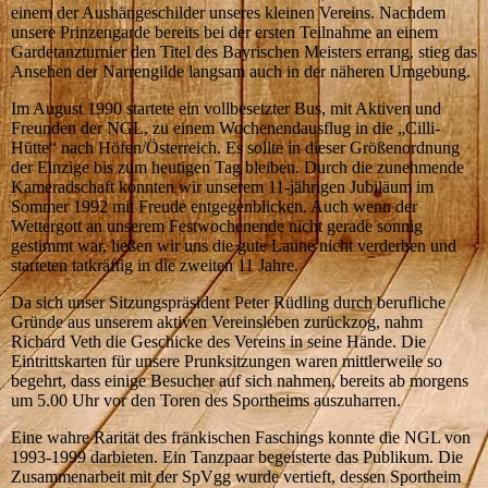
einem der Aushängeschilder unseres kleinen Vereins. Nachdem
unsere Prinzengarde bereits bei der ersten Teilnahme an einem
Gardetanzturnier den Titel des Bayrischen Meisters errang, stieg das
Ansehen der Narrengilde langsam auch in der näheren Umgebung.
Im August 1990 startete ein vollbesetzter Bus, mit Aktiven und
Freunden der NGL, zu einem Wochenendausflug in die „Cilli-
Hütte“ nach Höfen/Österreich. Es sollte in dieser Größenordnung
der Einzige bis zum heutigen Tag bleiben. Durch die zunehmende
Kameradschaft konnten wir unserem 11-jährigen Jubiläum im
Sommer 1992 mit Freude entgegenblicken. Auch wenn der
Wettergott an unserem Festwochenende nicht gerade sonnig
gestimmt war, ließen wir uns die gute Laune nicht verderben und
starteten tatkräftig in die zweiten 11 Jahre.
Da sich unser Sitzungspräsident Peter Rüdling durch berufliche
Gründe aus unserem aktiven Vereinsleben zurückzog, nahm
Richard Veth die Geschicke des Vereins in seine Hände. Die
Eintrittskarten für unsere Prunksitzungen waren mittlerweile so
begehrt, dass einige Besucher auf sich nahmen, bereits ab morgens
um 5.00 Uhr vor den Toren des Sportheims auszuharren.
Eine wahre Rarität des fränkischen Faschings konnte die NGL von
1993-1999 darbieten. Ein Tanzpaar begeisterte das Publikum. Die
Zusammenarbeit mit der SpVgg wurde vertieft, dessen Sportheim