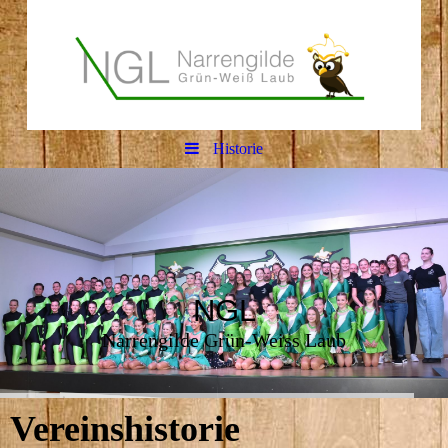
Historie
NGL
Narrengilde Grün-Weiss Laub
Vereinshistorie