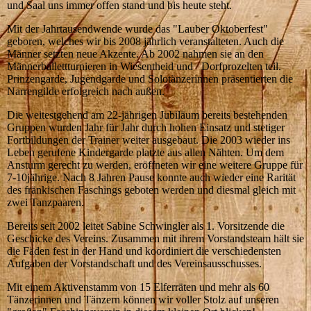
und Saal uns immer offen stand und bis heute steht.
Mit der Jahrtausendwende wurde das "Lauber Oktoberfest"
geboren, welches wir bis 2008 jährlich veranstalteten. Auch die
Männer setzten neue Akzente. Ab 2002 nahmen sie an den
Männerballettturnieren in Wiesentheid und Dorfprozelten teil.
Prinzengarde, Jugendgarde und Solotänzerinnen präsentierten die
Narrengilde erfolgreich nach außen.
Die weitestgehend am 22-jährigen Jubiläum bereits bestehenden
Gruppen wurden Jahr für Jahr durch hohen Einsatz und stetiger
Fortbildungen der Trainer weiter ausgebaut. Die 2003 wieder ins
Leben gerufene Kindergarde platzte aus allen Nähten. Um dem
Ansturm gerecht zu werden, eröffneten wir eine weitere Gruppe für
7-10jährige. Nach 8 Jahren Pause konnte auch wieder eine Rarität
des fränkischen Faschings geboten werden und diesmal gleich mit
zwei Tanzpaaren.
Bereits seit 2002 leitet Sabine Schwingler als 1. Vorsitzende die
Geschicke des Vereins. Zusammen mit ihrem Vorstandsteam hält sie
die Fäden fest in der Hand und koordiniert die verschiedensten
Aufgaben der Vorstandschaft und des Vereinsausschusses.
Mit einem Aktivenstamm von 15 Elferräten und mehr als 60
Tänzerinnen und Tänzern können wir voller Stolz auf unseren